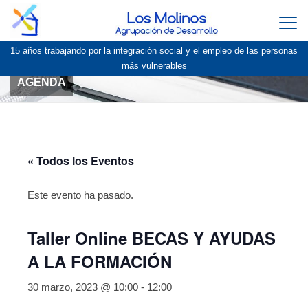
Togg
navi
15 años trabajando por la integración social y el empleo de las personas
más vulnerables
AGENDA
« Todos los Eventos
Este evento ha pasado.
Taller Online BECAS Y AYUDAS
A LA FORMACIÓN
30 marzo, 2023 @ 10:00
-
12:00