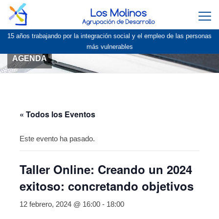
Togg
navi
15 años trabajando por la integración social y el empleo de las personas
más vulnerables
AGENDA
« Todos los Eventos
Este evento ha pasado.
Taller Online: Creando un 2024
exitoso: concretando objetivos
12 febrero, 2024 @ 16:00
-
18:00