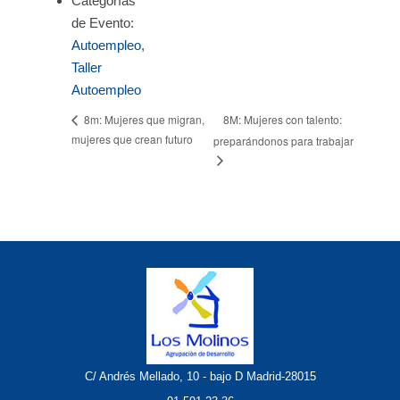
Categorías
de Evento:
Autoempleo
,
Taller
Autoempleo
8M: Mujeres con talento:
8m: Mujeres que migran,
mujeres que crean futuro
preparándonos para trabajar
C/ Andrés Mellado, 10 - bajo D Madrid-28015