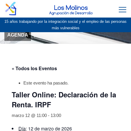
Togg
navi
15 años trabajando por la integración social y el empleo de las personas
más vulnerables
AGENDA
« Todos los Eventos
Este evento ha pasado.
Taller Online: Declaración de la
Renta. IRPF
marzo 12 @ 11:00
-
13:00
Día
: 12 de marzo de 2026