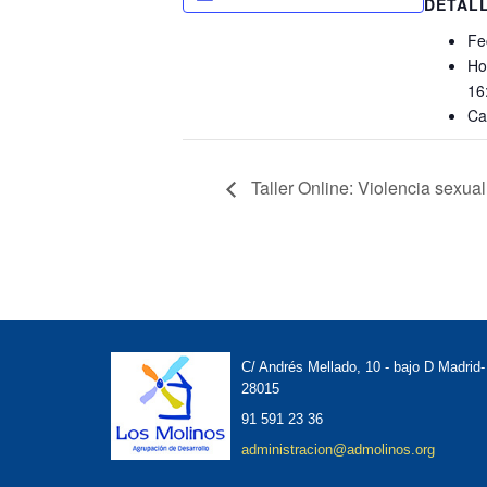
DETAL
Fe
Ho
16
Ca
Taller Online: Violencia sexual
C/ Andrés Mellado, 10 - bajo D Madrid-
28015
91 591 23 36
administracion@admolinos.org