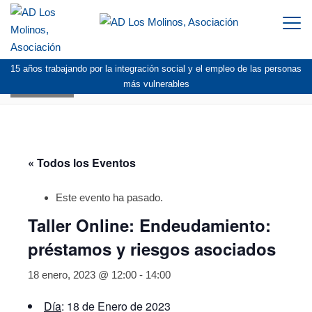
Togg
navi
15 años trabajando por la integración social y el empleo de las personas
AGENDA
más vulnerables
« Todos los Eventos
Este evento ha pasado.
Taller Online: Endeudamiento:
préstamos y riesgos asociados
18 enero, 2023 @ 12:00
-
14:00
Día
: 18 de Enero de 2023