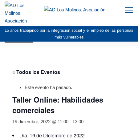
Togg
navi
15 años trabajando por la integración social y el empleo de las personas
AGENDA
más vulnerables
« Todos los Eventos
Este evento ha pasado.
Taller Online: Habilidades
comerciales
19 diciembre, 2022 @ 11:00
-
13:00
Día
: 19 de Diciembre de 2022