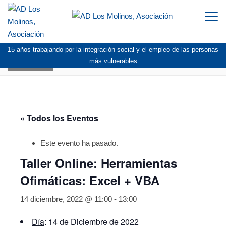
Togg
navi
15 años trabajando por la integración social y el empleo de las personas
AGENDA
más vulnerables
« Todos los Eventos
Este evento ha pasado.
Taller Online: Herramientas
Ofimáticas: Excel + VBA
14 diciembre, 2022 @ 11:00
-
13:00
Día
: 14 de Diciembre de 2022