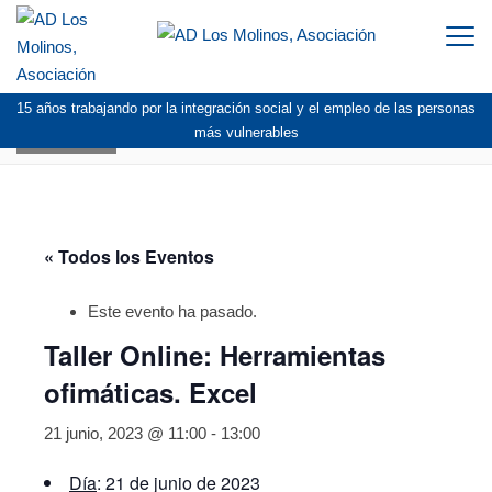
Togg
navi
15 años trabajando por la integración social y el empleo de las personas
AGENDA
más vulnerables
« Todos los Eventos
Este evento ha pasado.
Taller Online: Herramientas
ofimáticas. Excel
21 junio, 2023 @ 11:00
-
13:00
Día
: 21 de junio de 2023