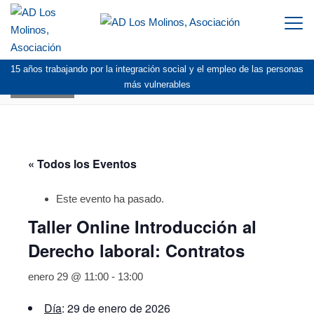
Togg
navi
15 años trabajando por la integración social y el empleo de las personas
AGENDA
más vulnerables
« Todos los Eventos
Este evento ha pasado.
Taller Online Introducción al
Derecho laboral: Contratos
enero 29 @ 11:00
-
13:00
Día
: 29 de enero de 2026