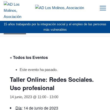
Togg
navi
15 años trabajando por la integración social y el empleo de las personas
AGENDA
más vulnerables
« Todos los Eventos
Este evento ha pasado.
Taller Online: Redes Sociales.
Uso profesional
14 junio, 2023 @ 11:00
-
13:00
Día
: 14 de junio de 2023