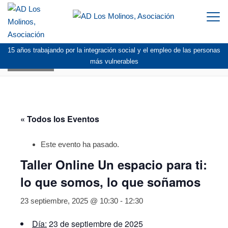
Togg
navi
15 años trabajando por la integración social y el empleo de las personas
AGENDA
más vulnerables
« Todos los Eventos
Este evento ha pasado.
Taller Online Un espacio para ti:
lo que somos, lo que soñamos
23 septiembre, 2025 @ 10:30
-
12:30
Día:
23 de septiembre de 2025