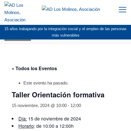
Togg
navi
15 años trabajando por la integración social y el empleo de las personas
AGENDA
más vulnerables
« Todos los Eventos
Este evento ha pasado.
Taller Orientación formativa
15 noviembre, 2024 @ 10:00
-
12:00
Día:
15 de noviembre de 2024
Horario
: de 10:00 a 12:00h