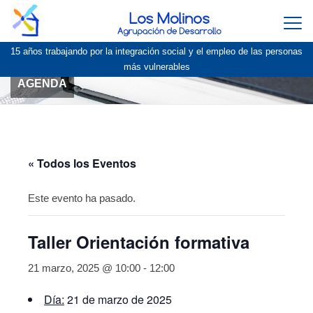
Togg
navi
15 años trabajando por la integración social y el empleo de las personas
más vulnerables
AGENDA
« Todos los Eventos
Este evento ha pasado.
Taller Orientación formativa
21 marzo, 2025 @ 10:00
-
12:00
Día:
21 de marzo de 2025