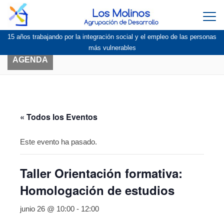
Togg
navi
15 años trabajando por la integración social y el empleo de las personas
más vulnerables
AGENDA
« Todos los Eventos
Este evento ha pasado.
Taller Orientación formativa:
Homologación de estudios
junio 26 @ 10:00
-
12:00