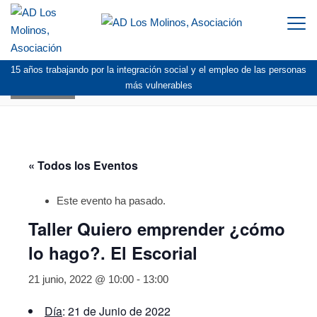
Togg
navi
15 años trabajando por la integración social y el empleo de las personas
AGENDA
más vulnerables
« Todos los Eventos
Este evento ha pasado.
Taller Quiero emprender ¿cómo
lo hago?. El Escorial
21 junio, 2022 @ 10:00
-
13:00
Día
: 21 de Junio de 2022