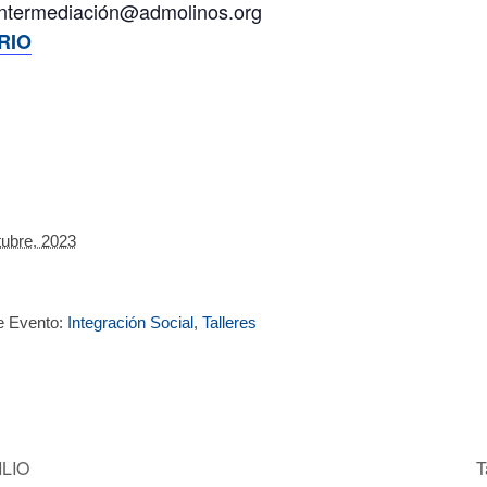
intermediación@admolinos.org
RIO
tubre, 2023
e Evento:
Integración Social
,
Talleres
ILIO
T