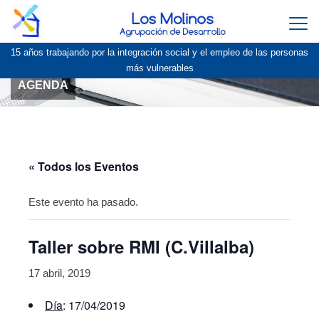
Togg
navi
15 años trabajando por la integración social y el empleo de las personas
más vulnerables
AGENDA
« Todos los Eventos
Este evento ha pasado.
Taller sobre RMI (C.Villalba)
17 abril, 2019
Día
: 17/04/2019