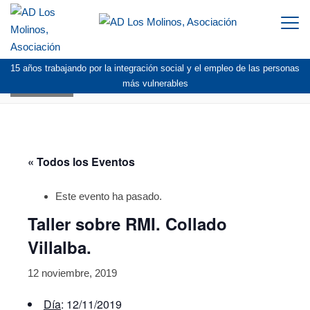
Togg
navi
15 años trabajando por la integración social y el empleo de las personas
AGENDA
más vulnerables
« Todos los Eventos
Este evento ha pasado.
Taller sobre RMI. Collado
Villalba.
12 noviembre, 2019
Día
: 12/11/2019