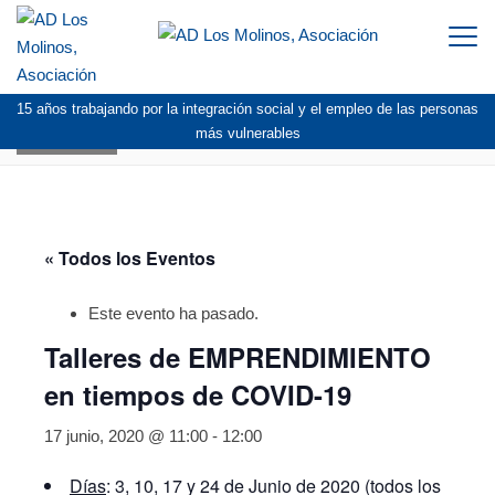
Togg
navi
15 años trabajando por la integración social y el empleo de las personas
AGENDA
más vulnerables
« Todos los Eventos
Este evento ha pasado.
Talleres de EMPRENDIMIENTO
en tiempos de COVID-19
17 junio, 2020 @ 11:00
-
12:00
Días
: 3, 10, 17 y 24 de Junio de 2020 (todos los