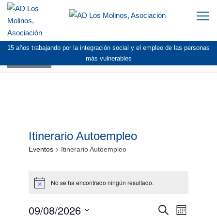
Togg
navi
15 años trabajando por la integración social y el empleo de las personas
AGENDA
más vulnerables
Itinerario Autoempleo
Eventos
Itinerario Autoempleo
Eventos
No se ha encontrado ningún resultado.
Aviso
09/08/2026
Navegación
Navegac
Buscar
Mes