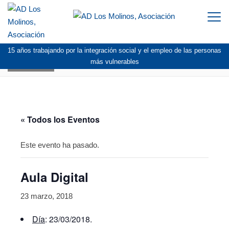
Togg
navi
15 años trabajando por la integración social y el empleo de las personas
AGENDA
más vulnerables
« Todos los Eventos
Este evento ha pasado.
Aula Digital
23 marzo, 2018
Día
: 23/03/2018.