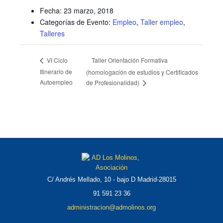
Fecha:
23 marzo, 2018
Categorías de Evento:
Empleo
,
Taller empleo
,
Talleres
Taller Orientación Formativa
VI Ciclo
Itinerario de
(homologación de estudios y Certificados
Autoempleo
de Profesionalidad)
C/ Andrés Mellado, 10 - bajo D Madrid-28015
91 591 23 36
administracion@admolinos.org