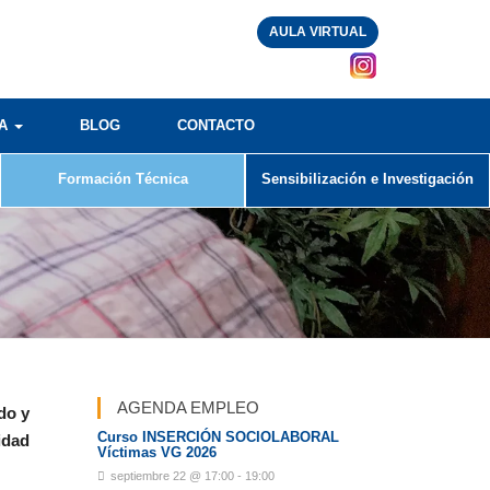
AULA VIRTUAL
RA
BLOG
CONTACTO
Formación Técnica
Sensibilización e Investigación
AGENDA EMPLEO
ado
y
Curso INSERCIÓN SOCIOLABORAL
idad
Víctimas VG 2026
septiembre 22 @ 17:00
-
19:00