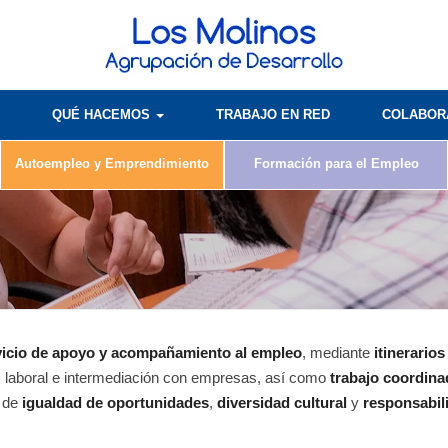
QUÉ HACEMOS
TRABAJO EN RED
COLABO
Autoempleo y Emprendimiento
Formación para el Empleo
vicio de apoyo y acompañamiento al empleo
, mediante
itinerarios
, laboral e intermediación con empresas, así como
trabajo coordin
s de
igualdad de oportunidades
,
diversidad cultural
y
responsabil