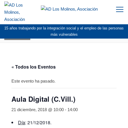
Togg
navi
15 años trabajando por la integración social y el empleo de las personas
AGENDA
más vulnerables
« Todos los Eventos
Este evento ha pasado.
Aula Digital (C.Vill.)
21 diciembre, 2018 @ 10:00
-
14:00
Día
: 21/12/2018.