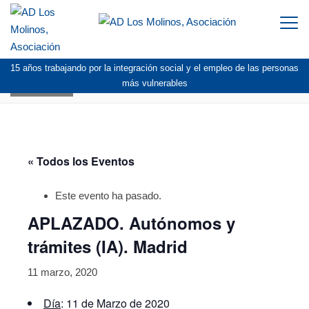
Togg
navi
15 años trabajando por la integración social y el empleo de las personas
AGENDA
más vulnerables
« Todos los Eventos
Este evento ha pasado.
APLAZADO. Autónomos y
trámites (IA). Madrid
11 marzo, 2020
Día
: 11 de Marzo de 2020