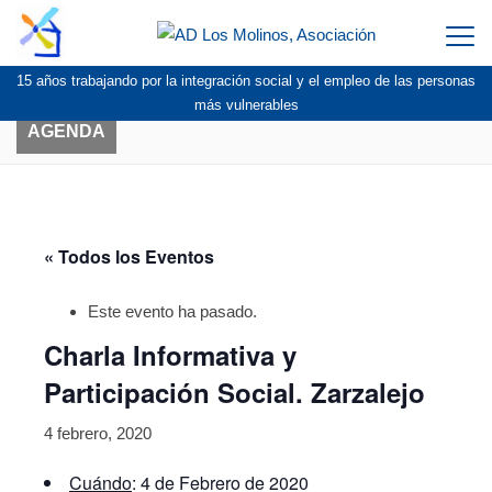
Togg
navi
15 años trabajando por la integración social y el empleo de las personas
más vulnerables
AGENDA
« Todos los Eventos
Este evento ha pasado.
Charla Informativa y
Participación Social. Zarzalejo
4 febrero, 2020
Cuándo
: 4 de Febrero de 2020