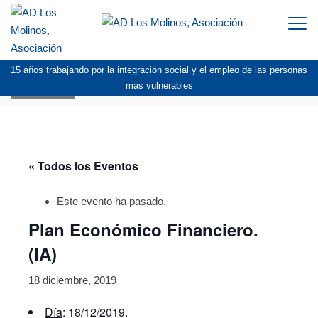
Togg
navi
15 años trabajando por la integración social y el empleo de las personas
AGENDA
más vulnerables
« Todos los Eventos
Este evento ha pasado.
Plan Económico Financiero.
(IA)
18 diciembre, 2019
Día
: 18/12/2019.