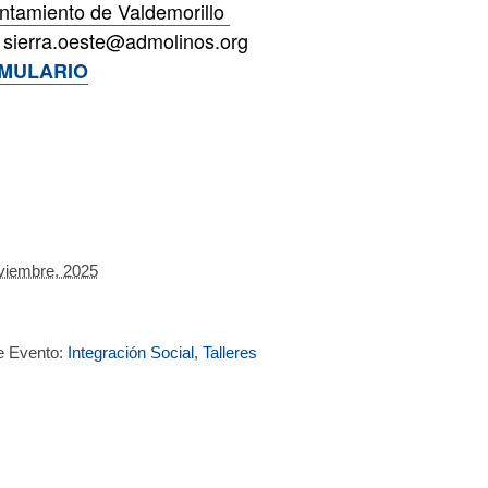
ntamiento de Valdemorillo
/ sierra.oeste@admolinos.org
MULARIO
viembre, 2025
e Evento:
Integración Social
,
Talleres