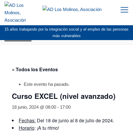
Togg
navi
15 años trabajando por la integración social y el empleo de las personas
AGENDA
más vulnerables
« Todos los Eventos
Este evento ha pasado.
Curso EXCEL (nivel avanzado)
18 junio, 2024 @ 08:00
-
17:00
Fechas:
Del 18 de junio al 8 de julio de 2024.
Horario
: ¡A tu ritmo!