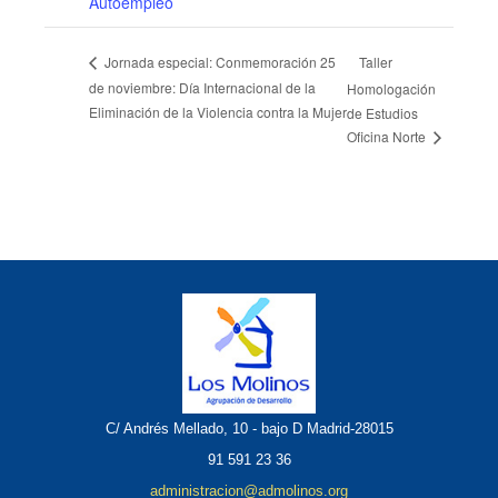
Autoempleo
Taller
Jornada especial: Conmemoración 25
de noviembre: Día Internacional de la
Homologación
Eliminación de la Violencia contra la Mujer
de Estudios
Oficina Norte
C/ Andrés Mellado, 10 - bajo D Madrid-28015
91 591 23 36
administracion@admolinos.org