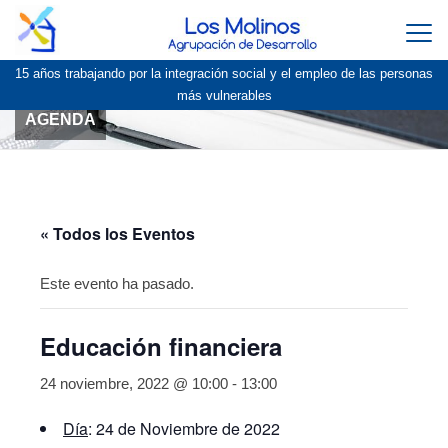
Togg
navi
15 años trabajando por la integración social y el empleo de las personas
más vulnerables
AGENDA
« Todos los Eventos
Este evento ha pasado.
Educación financiera
24 noviembre, 2022 @ 10:00
-
13:00
Día
: 24 de Noviembre de 2022