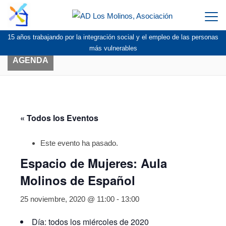
Togg
navi
15 años trabajando por la integración social y el empleo de las personas
más vulnerables
AGENDA
« Todos los Eventos
Este evento ha pasado.
Espacio de Mujeres: Aula
Molinos de Español
25 noviembre, 2020 @ 11:00
-
13:00
Día: todos los miércoles de 2020