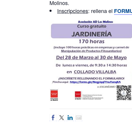
Molinos.
Inscripciones
: rellena el
FORMU