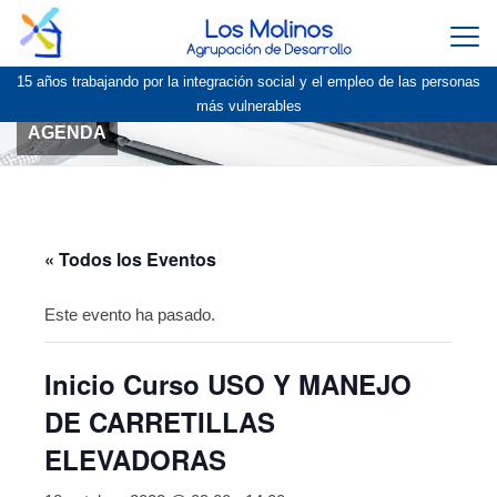
Togg
navi
15 años trabajando por la integración social y el empleo de las personas
más vulnerables
AGENDA
« Todos los Eventos
Este evento ha pasado.
Inicio Curso USO Y MANEJO
DE CARRETILLAS
ELEVADORAS