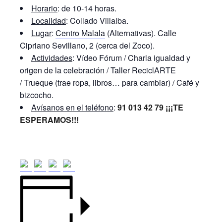
Horario
: de 10-14 horas.
Localidad
: Collado Villalba.
Lugar
:
Centro Malala
(Alternativas). Calle
Cipriano Sevillano, 2 (cerca del Zoco).
Actividades
: Vídeo Fórum / Charla igualdad y
origen de la celebración / Taller ReciclARTE
/ Trueque (trae ropa, libros… para cambiar) / Café y
bizcocho.
Avísanos en el teléfono
:
91 013 42 79 ¡¡¡TE
ESPERAMOS!!!