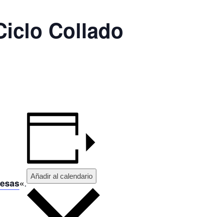
Ciclo Collado
Añadir al calendario
.
resas
«