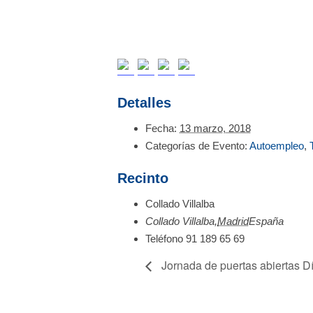
Detalles
Fecha:
13 marzo, 2018
Categorías de Evento:
Autoempleo
,
Recinto
Collado Villalba
Collado Villalba
,
Madrid
España
Teléfono
91 189 65 69
Jornada de puertas abiertas Dí