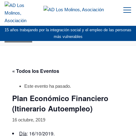
Togg
navi
15 años trabajando por la integración social y el empleo de las personas
AGENDA
más vulnerables
« Todos los Eventos
Este evento ha pasado.
Plan Económico Financiero
(Itinerario Autoempleo)
16 octubre, 2019
Día
: 16/10/2019.