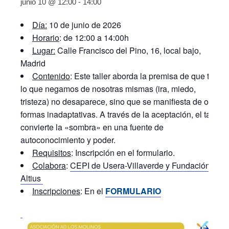
junio 10 @ 12:00
-
14:00
Día:
10 de junio de 2026
Horario
: de 12:00 a 14:00h
Lugar:
Calle Francisco del Pino, 16, local bajo,
Madrid
Contenido
: Este taller aborda la premisa de que todo
lo que negamos de nosotras mismas (ira, miedo,
tristeza) no desaparece, sino que se manifiesta de otras
formas inadaptativas. A través de la aceptación, el taller
convierte la «sombra» en una fuente de
autoconocimiento y poder.
Requisitos
: Inscripción en el formulario.
Colabora
:
CEPI de Usera-Villaverde y Fundación
Altius
Inscripciones
: En el
F
ORMULARIO