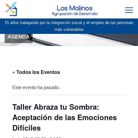
Togg
navi
15 años trabajando por la integración social y el empleo de las personas
más vulnerables
AGENDA
« Todos los Eventos
Este evento ha pasado.
Taller Abraza tu Sombra:
Aceptación de las Emociones
Difíciles