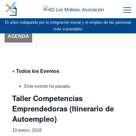
Togg
navi
15 años trabajando por la integración social y el empleo de las personas
más vulnerables
AGENDA
« Todos los Eventos
Este evento ha pasado.
Taller Competencias
Emprendedoras (Itinerario de
Autoempleo)
10 enero, 2018