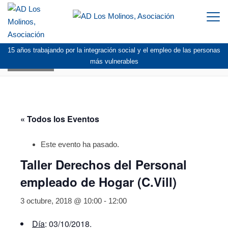
Togg
navi
15 años trabajando por la integración social y el empleo de las personas
AGENDA
más vulnerables
« Todos los Eventos
Este evento ha pasado.
Taller Derechos del Personal
empleado de Hogar (C.Vill)
3 octubre, 2018 @ 10:00
-
12:00
Día
: 03/10/2018.