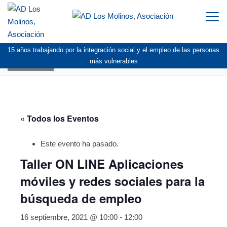
Togg
navi
15 años trabajando por la integración social y el empleo de las personas
AGENDA
más vulnerables
« Todos los Eventos
Este evento ha pasado.
Taller ON LINE Aplicaciones
móviles y redes sociales para la
búsqueda de empleo
16 septiembre, 2021 @ 10:00
-
12:00