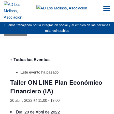
Togg
navi
15 años trabajando por la integración social y el empleo de las personas
AGENDA
más vulnerables
« Todos los Eventos
Este evento ha pasado.
Taller ON LINE Plan Económico
Financiero (IA)
20 abril, 2022 @ 11:00
-
13:00
Día
: 20 de Abril de 2022