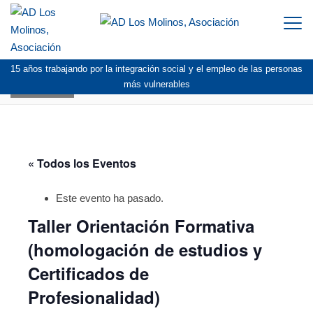
Togg
navi
15 años trabajando por la integración social y el empleo de las personas
AGENDA
más vulnerables
« Todos los Eventos
Este evento ha pasado.
Taller Orientación Formativa
(homologación de estudios y
Certificados de
Profesionalidad)