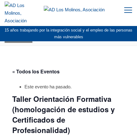
Togg
navi
15 años trabajando por la integración social y el empleo de las personas
AGENDA
más vulnerables
« Todos los Eventos
Este evento ha pasado.
Taller Orientación Formativa
(homologación de estudios y
Certificados de
Profesionalidad)