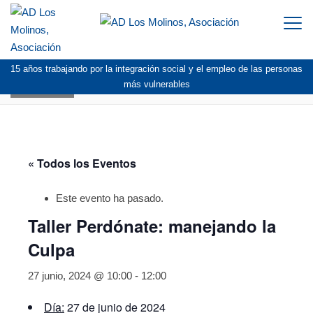
Togg
navi
15 años trabajando por la integración social y el empleo de las personas
AGENDA
más vulnerables
« Todos los Eventos
Este evento ha pasado.
Taller Perdónate: manejando la
Culpa
27 junio, 2024 @ 10:00
-
12:00
Día:
27 de junio de 2024