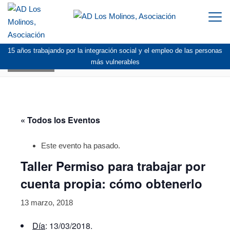
Togg
navi
15 años trabajando por la integración social y el empleo de las personas
AGENDA
más vulnerables
« Todos los Eventos
Este evento ha pasado.
Taller Permiso para trabajar por
cuenta propia: cómo obtenerlo
13 marzo, 2018
Día
: 13/03/2018.