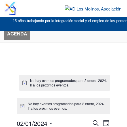
15 años trabajando por la integración social y el empleo de las pers
AGENDA
Even
No hay eventos programados para 2 enero, 2024.
Aviso
Ir a los
próximos eventos
.
en
2
enero
No hay eventos programados para 2 enero, 2024.
Aviso
Ir a los
próximos eventos
.
2024
02/01/2024
Navegación
Navegac
Buscar
Día