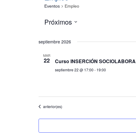
Eventos
Empleo
Eventos
Próximos
Selecciona
la
septiembre 2026
fecha.
MAR
22
Curso INSERCIÓN SOCIOLABORAL 
septiembre 22 @ 17:00
-
19:00
Eventos
anterior(es)