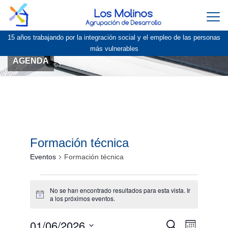
Togg
navi
15 años trabajando por la integración social y el empleo de las personas
más vulnerables
AGENDA
Formación técnica
Eventos
Formación técnica
Eventos
No se han encontrado resultados para esta vista. Ir
Aviso
a los
próximos eventos
.
01/06/2026
Navegación
Navegac
Buscar