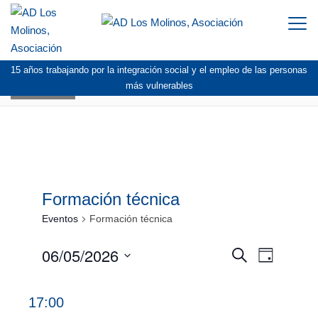
Togg
navi
15 años trabajando por la integración social y el empleo de las personas
AGENDA
más vulnerables
Formación técnica
Eventos
Formación técnica
Eventos
06/05/2026
Navegación
Navegac
Buscar
en
Día
de
de
Selecciona
6
vistas
búsqueda
la
mayo,
17:00
de
fecha.
y
2026