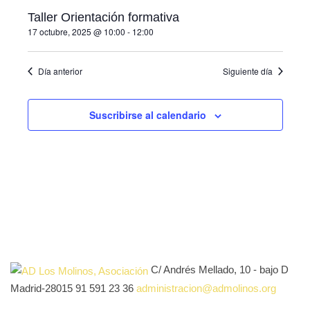
Evento
vistas
Taller Orientación formativa
17 octubre, 2025 @ 10:00
-
12:00
de
Eventos
Día anterior
Siguiente día
Suscribirse al calendario
C/ Andrés Mellado, 10 - bajo D
Madrid-28015
91 591 23 36
administracion@admolinos.org