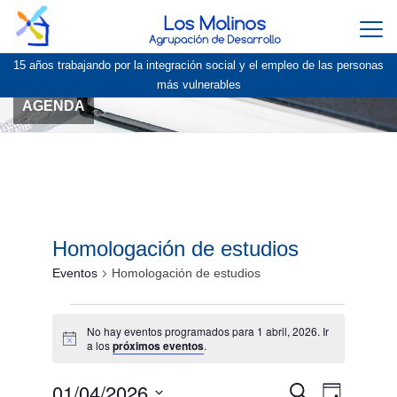
Togg
navi
15 años trabajando por la integración social y el empleo de las personas
más vulnerables
AGENDA
Homologación de estudios
Eventos
Homologación de estudios
Eventos
No hay eventos programados para 1 abril, 2026. Ir
en
Aviso
a los
próximos eventos
.
1
01/04/2026
abril,
Navegación
Navegac
Buscar