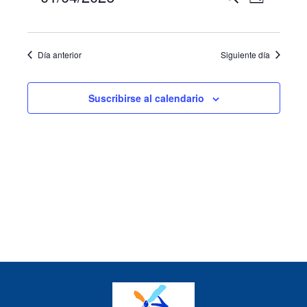
Día
de
2026
de
Selecciona
vistas
búsqueda
la
de
fecha.
y
Día anterior
Siguiente día
Evento
vistas
de
Suscribirse al calendario
Eventos